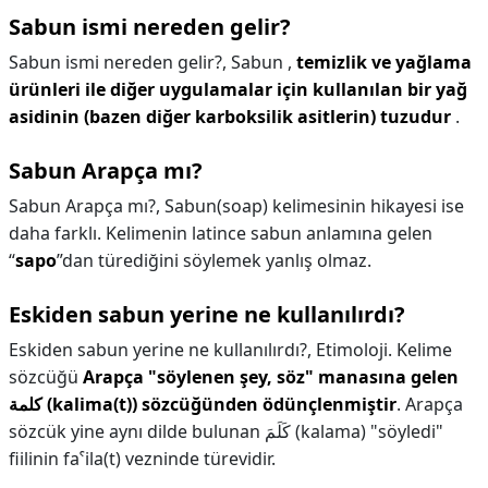
Sabun ismi nereden gelir?
Sabun ismi nereden gelir?,
Sabun ,
temizlik ve yağlama
ürünleri ile diğer uygulamalar için kullanılan bir yağ
asidinin (bazen diğer karboksilik asitlerin) tuzudur
.
Sabun Arapça mı?
Sabun Arapça mı?,
Sabun(soap) kelimesinin hikayesi ise
daha farklı. Kelimenin latince sabun anlamına gelen
“
sapo
”dan türediğini söylemek yanlış olmaz.
Eskiden sabun yerine ne kullanılırdı?
Eskiden sabun yerine ne kullanılırdı?,
Etimoloji. Kelime
sözcüğü
Arapça "söylenen şey, söz" manasına gelen
كلمة (kalima(t)) sözcüğünden ödünçlenmiştir
. Arapça
sözcük yine aynı dilde bulunan كَلَمَ (kalama) "söyledi"
fiilinin faˁila(t) vezninde türevidir.