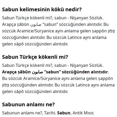
Sabun kelimesinin kökü nedir?
Sabun Türkçe kökenli mi?, sabun - Nişanyan Sözlük.
Arapça ṣābūn صابون “sabun” sözcüğünden alıntıdır. Bu
sözcük Aramice/Süryanice aynı anlama gelen ṣappōn צַפּוֹן
sözcüğünden alıntıdır. Bu sözcük Latince aynı anlama
gelen sāpō sözcüğünden alıntıdır.
Sabun Türkçe kökenli mi?
Sabun Türkçe kökenli mi?,
sabun - Nişanyan Sözlük.
Arapça ṣābūn صابون “sabun” sözcüğünden alıntıdır
.
Bu sözcük Aramice/Süryanice aynı anlama gelen ṣappōn
צַפּוֹן sözcüğünden alıntıdır. Bu sözcük Latince aynı anlama
gelen sāpō sözcüğünden alıntıdır.
Sabunun anlamı ne?
Sabunun anlamı ne?,
Tarihi.
Sabun
, Antik Mısır,