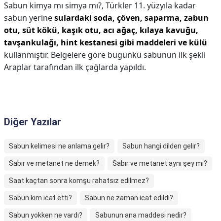
Sabun kimya mı simya mı?,
Türkler 11. yüzyıla kadar
sabun yerine
sulardaki soda, çöven, saparma, zabun
otu, süt kökü, kaşık otu, acı ağaç, kılaya kavuğu,
tavşankulağı, hint kestanesi gibi maddeleri ve külü
kullanmıştır. Belgelere göre bugünkü sabunun ilk şekli
Araplar tarafından ilk çağlarda yapıldı.
Diğer Yazılar
Sabun kelimesi ne anlama gelir?
Sabun hangi dilden gelir?
Sabır ve metanet ne demek?
Sabır ve metanet aynı şey mi?
Saat kaçtan sonra komşu rahatsız edilmez?
Sabun kim icat etti?
Sabun ne zaman icat edildi?
Sabun yokken ne vardı?
Sabunun ana maddesi nedir?