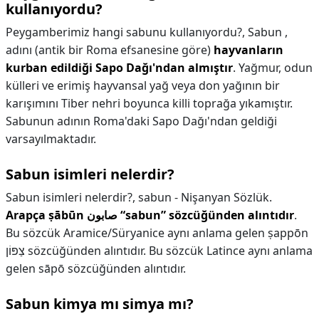
kullanıyordu?
Peygamberimiz hangi sabunu kullanıyordu?,
Sabun ,
adını (antik bir Roma efsanesine göre)
hayvanların
kurban edildiği Sapo Dağı'ndan almıştır
. Yağmur, odun
külleri ve erimiş hayvansal yağ veya don yağının bir
karışımını Tiber nehri boyunca killi toprağa yıkamıştır.
Sabunun adının Roma'daki Sapo Dağı'ndan geldiği
varsayılmaktadır.
Sabun isimleri nelerdir?
Sabun isimleri nelerdir?,
sabun - Nişanyan Sözlük.
Arapça ṣābūn صابون “sabun” sözcüğünden alıntıdır
.
Bu sözcük Aramice/Süryanice aynı anlama gelen ṣappōn
צַפּוֹן sözcüğünden alıntıdır. Bu sözcük Latince aynı anlama
gelen sāpō sözcüğünden alıntıdır.
Sabun kimya mı simya mı?