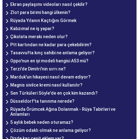
Ekran paylaşımı videoları nasıl çekilir?
Zlot para birimi hangi ülkenin?
Rüyada Yılanın Kaçtığını Görmek
Kabzımal ne iş yapar?
Çikolata merakı neden olur?
Ptt kartından ne kadar para çekebilirim?
Tasavvufta kınç sahibi ne anlama geliyor?
Oppo'nun en iyi modeli hangisi A53 mü?
Terzi'de Dimitri'nin sırrı ne?
Marduk'un hikayesi nasıl devam ediyor?
Magnis sivilce kremi nasıl kullanılır?
Sen Türküleri Söyle'de en çok kim kazandı?
Düsseldorf'ta tanınma nerede?
Rüyada Örümcek Ağına Dolanmak - Rüya Tabirleri ve
Anlamları
5 aylık bebek neden oturamaz?
Çözüm odaklı olmak ne anlama geliyor?
Dizde kaç çeşit eklem var?