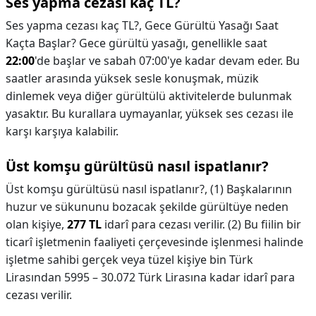
Ses yapma cezası kaç TL?
Ses yapma cezası kaç TL?,
Gece Gürültü Yasağı Saat
Kaçta Başlar? Gece gürültü yasağı, genellikle saat
22:00
'de başlar ve sabah 07:00'ye kadar devam eder. Bu
saatler arasında yüksek sesle konuşmak, müzik
dinlemek veya diğer gürültülü aktivitelerde bulunmak
yasaktır. Bu kurallara uymayanlar, yüksek ses cezası ile
karşı karşıya kalabilir.
Üst komşu gürültüsü nasıl ispatlanır?
Üst komşu gürültüsü nasıl ispatlanır?,
(1) Başkalarının
huzur ve sükununu bozacak şekilde gürültüye neden
olan kişiye,
277 TL
idarî para cezası verilir. (2) Bu fiilin bir
ticarî işletmenin faaliyeti çerçevesinde işlenmesi halinde
işletme sahibi gerçek veya tüzel kişiye bin Türk
Lirasından 5995 – 30.072 Türk Lirasına kadar idarî para
cezası verilir.