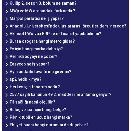
Kulüp 2. sezon 3. bölüm ne zaman?
MWp ve MW arasındaki fark nedir?
Marpol parlatici ne iş yapar?
Anadolu Üniversitesi'nde uluslararası örgütler dersi nerede?
Akınsoft Wolvox ERP ile e-Ticaret yapılabilir mi?
Bursa otogara hangi metro gider?
Ev için hangi marka daha iyi?
Vernikli boyayı ne çözer?
Easycep ne iş yapar?
Aynı anda iki tava fırına girer mi?
sp2 nedir kimya?
Herkes için tasarım nedir?
2577 sayılı kanunun 49 2. maddesi ne anlama geliyor?
Pil sağlığı nasıl ölçülür?
Buluş ve icat için hangi belge?
Piknik tüpü en ucuz hangi marka?
Ehliyet puanı hangi durumlarda düşebilir?