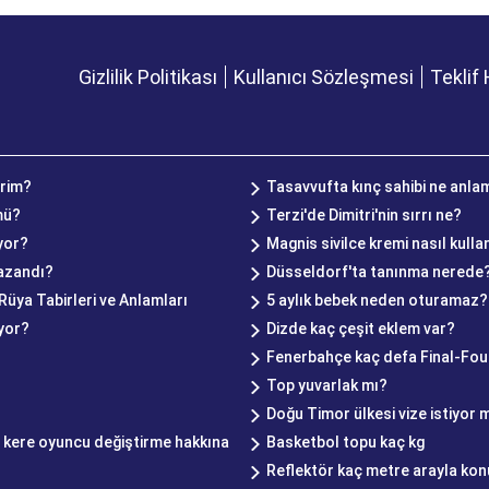
Gizlilik Politikası
Kullanıcı Sözleşmesi
Teklif 
irim?
Tasavvufta kınç sahibi ne anla
mü?
Terzi'de Dimitri'nin sırrı ne?
yor?
Magnis sivilce kremi nasıl kullan
kazandı?
Düsseldorf'ta tanınma nerede
üya Tabirleri ve Anlamları
5 aylık bebek neden oturamaz?
yor?
Dizde kaç çeşit eklem var?
Fenerbahçe kaç defa Final-Four
Top yuvarlak mı?
Doğu Timor ülkesi vize istiyor 
 kere oyuncu değiştirme hakkına
Basketbol topu kaç kg
Reflektör kaç metre arayla kon