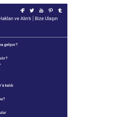
Hakları ve Alıntı
Bize Ulaşın
ma geliyor?
ılır?
?
'a kaldı
mu?
ulur