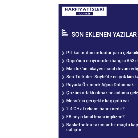
SON EKLENEN YAZILAR
Ptt kartından ne kadar para çekebil
Oppo'nun en iyi modeli hangisi A53 
Marduk'un hikayesi nasıl devam edi
Sen Türküleri Söyle'de en çok kim 
Rüyada Örümcek Ağına Dolanmak - R
Çözüm odaklı olmak ne anlama geli
Messi'nin gerçekte kaç golü var
2.4 GHz frekans bandı nedir?
FB neyin kısaltması ingilizce?
Basketbolda takımlar bir maçta kaç
sahiptir