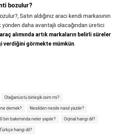
ti bozulur?
ozulur?,
Satın aldığınız aracı kendi markasının
 yönden daha avantajlı olacağından üretici
 araç alımında artık markaların belirli süreler
ği verdiğini görmekte mümkün
.
Olağanüstü birleşik isim mi?
 ne demek?
Nesilden nesile nasıl yazılır?
0 bin bakımında neler yapılır?
Orjinal hangi dil?
 Türkçe hangi dil?