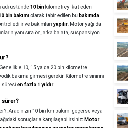
 adı üstünde
10 bin
kilometreyi kat eden
10 bin bakımı
olarak tabir edilen bu
bakımda
ontrol edilir ve bakımları
yapılır
. Motor yağı da
unların yanı sıra ön, arka balata, süspansiyon
lur?
Genellikle 10, 15 ya da 20 bin kilometre
yodik bakıma girmesi gerekir. Kilometre sınırını
m süresi
en fazla 1 yıldır
.
t sürer?
er?,
Aracınızın 10 bin km bakımı geçerse veya
ağıdaki sonuçlarla karşılaşabilirsiniz:
Motor
r yağının bozulmasına ve motor parçalarının