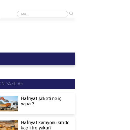
›
B sınıfı ehliyet C1 kullanabilir mi?
ON YAZILAR
Hafriyat şirketi ne iş
yapar?
Hafriyat kamyonu km'de
kaç litre yakar?