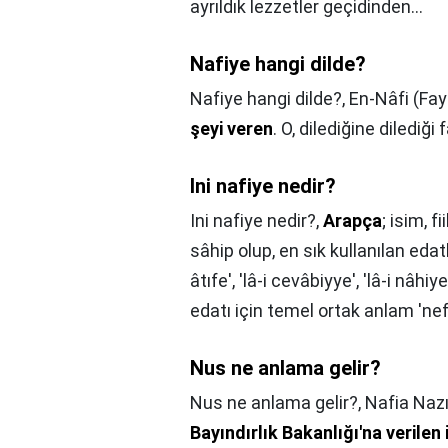
ayrıldık lezzetler geçidinden…
Nafiye hangi dilde?
Nafiye hangi dilde?,
En-Nâfi (Fay
şeyi veren
. O, dilediğine dilediği
Ini nafiye nedir?
Ini nafiye nedir?,
Arapça
; isim, 
sâhip olup, en sık kullanılan edatlard
âtıfe', 'lâ-i cevâbiyye', 'lâ-i nâhiye
edatı için temel ortak anlam 'ne
Nus ne anlama gelir?
Nus ne anlama gelir?,
Nafia Nazı
Bayındırlık Bakanlığı'na verilen 