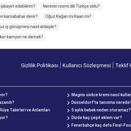
şikayet edebilirim?
Nerenin resmi dili Türkçe oldu?
n karnabahar denir?
Oğuz Kağan mı Kaan mı?
z iş görüşmesi nasıl anlaşılır?
eker kamyon ne demek?
Gizlilik Politikası
Kullanıcı Sözleşmesi
Teklif 
yor?
Magnis sivilce kremi nasıl kullan
kazandı?
Düsseldorf'ta tanınma nerede
üya Tabirleri ve Anlamları
5 aylık bebek neden oturamaz?
yor?
Dizde kaç çeşit eklem var?
Fenerbahçe kaç defa Final-Four