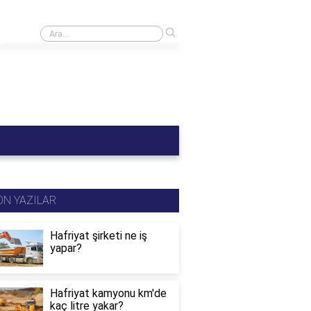
›
B sınıfı ehliyet C1 kullanabilir mi?
ON YAZILAR
Hafriyat şirketi ne iş
yapar?
Hafriyat kamyonu km'de
kaç litre yakar?