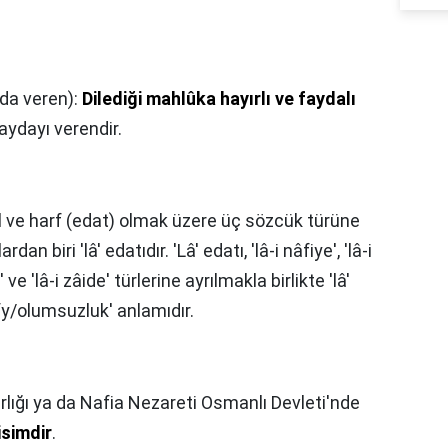
da veren):
Dilediği mahlûka hayırlı ve faydalı
 faydayı verendir.
fiil ve harf (edat) olmak üzere üç sözcük türüne
an biri 'lâ' edatıdır. 'Lâ' edatı, 'lâ-i nâfiye', 'lâ-i
' ve 'lâ-i zâide' türlerine ayrılmakla birlikte 'lâ'
fy/olumsuzluk' anlamıdır.
rlığı ya da Nafia Nezareti Osmanlı Devleti'nde
isimdir
.