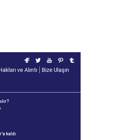
Hakları ve Alıntı
Bize Ulaşın
ılır?
?
'a kaldı