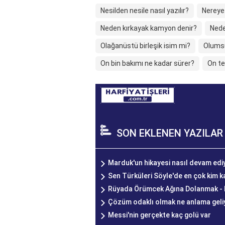
Nesilden nesile nasıl yazılır?
Nereye 
Neden kırkayak kamyon denir?
Nede
Olağanüstü birleşik isim mi?
Olumsu
On bin bakımı ne kadar sürer?
On t
SON EKLENEN YAZILAR
Marduk'un hikayesi nasıl devam edi
Sen Türküleri Söyle'de en çok kim 
Rüyada Örümcek Ağına Dolanmak - R
Çözüm odaklı olmak ne anlama geli
Messi'nin gerçekte kaç golü var