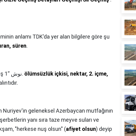
sminin anlamı TDK'da yer alan bilgilere göre şu
ıran, süren
.
Farsça nūş نوش “1.
ölümsüzlük içkisi, nektar, 2. içme,
ıntıdır.
 Nuriyev'in geleneksel Azerbaycan mutfağının
şerbetlerin yanı sıra taze meyve suları ve
 akşam, "herkese nuş olsun" (
afiyet olsun
) deyip