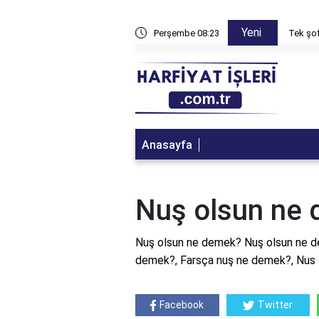
Yeni
 çalışabilir?
Perşembe 08:23
1 ton 
Anasayfa
Nuş olsun ne
Nuş olsun ne demek? Nuş olsun ne d
demek?, Farsça nuş ne demek?, Nus 
Facebook
Twitter