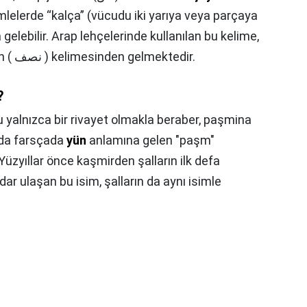
mlelerde “kalça” (vücudu iki yarıya veya parçaya
gelebilir. Arap lehçelerinde kullanılan bu kelime,
Arapçada “yarım” anlamına gelen ( نصف ) kelimesinden gelmektedir.
?
 yalnızca bir rivayet olmakla beraber, paşmina
zda farsçada
yün
anlamına gelen "paşm"
Yüzyıllar önce kaşmirden şalların ilk defa
r ulaşan bu isim, şalların da aynı isimle