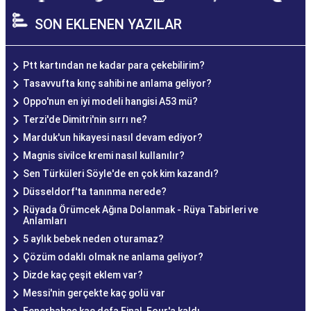
SON EKLENEN YAZILAR
Ptt kartından ne kadar para çekebilirim?
Tasavvufta kınç sahibi ne anlama geliyor?
Oppo'nun en iyi modeli hangisi A53 mü?
Terzi'de Dimitri'nin sırrı ne?
Marduk'un hikayesi nasıl devam ediyor?
Magnis sivilce kremi nasıl kullanılır?
Sen Türküleri Söyle'de en çok kim kazandı?
Düsseldorf'ta tanınma nerede?
Rüyada Örümcek Ağına Dolanmak - Rüya Tabirleri ve
Anlamları
5 aylık bebek neden oturamaz?
Çözüm odaklı olmak ne anlama geliyor?
Dizde kaç çeşit eklem var?
Messi'nin gerçekte kaç golü var
Fenerbahçe kaç defa Final-Four'a kaldı