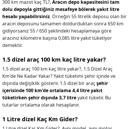
300 km mazot kaç TL?,
Aracın depo kapasitesini tam
dolu depoyla gittiğiniz mesafeye bölerek yakıt litre
hesabı yapabilirsiniz
. Örneğin 55 litrelik deposu olan bir
aracın deposunu tamamen doldurduktan sonra 650 km
gidiyorsanız 55 / 650 şeklindeki hesaplamaya göre
aracınız kilometre başına 0,085 litre yakıt tüketiyor
demektir.
1.5 dizel araç 100 km kaç litre yakar?
1.5 dizel araç 100 km kaç litre yakar?,
1.5 Dizel Araç
Km'de Ne Kadar Yakar? Yakıt tüketimi şehir içinde ve
dışında değişiklik gösterir. 1.5 dizel bir araç
şehir
içerisinde 100 km'de ortalama 4,4 litre yakıt
tüketirken şehir dışında 3,7 litre
yakıt tüketir. Bu
tutarlar ortalama olarak hesaplanır.
1 Litre dizel Kaç Km Gider?
1 Litre dizel Kaç Km Gider?,
Aynı model, aynı motor