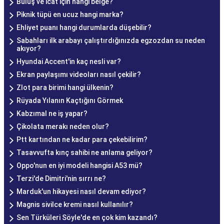
Buluş ve icat için hangi belge?
Piknik tüpü en ucuz hangi marka?
Ehliyet puanı hangi durumlarda düşebilir?
Sabahları ilk arabayı çalıştırdığınızda egzozdan su neden
akıyor?
Hyundai Accent'in kaç nesli var?
Ekran paylaşımı videoları nasıl çekilir?
Zlot para birimi hangi ülkenin?
Rüyada Yılanın Kaçtığını Görmek
Kabzımal ne iş yapar?
Çikolata merakı neden olur?
Ptt kartından ne kadar para çekebilirim?
Tasavvufta kınç sahibi ne anlama geliyor?
Oppo'nun en iyi modeli hangisi A53 mü?
Terzi'de Dimitri'nin sırrı ne?
Marduk'un hikayesi nasıl devam ediyor?
Magnis sivilce kremi nasıl kullanılır?
Sen Türküleri Söyle'de en çok kim kazandı?