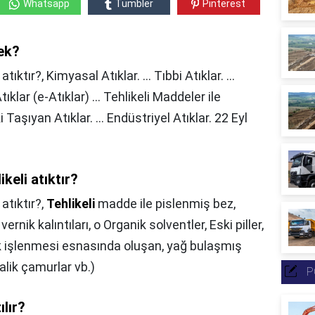
Whatsapp
Tumbler
Pinterest
nek?
ıktır?, Kimyasal Atıklar. ... Tıbbi Atıklar. ...
tıklar (e-Atıklar) ... Tehlikeli Maddeler ile
i Taşıyan Atıklar. ... Endüstriyel Atıklar. 22 Eyl
keli atıktır?
atıktır?,
Tehlikeli
madde ile pislenmiş bez,
vernik kalıntıları, o Organik solventler, Eski piller,
ak işlenmesi esnasında oluşan, yağ bulaşmış
talik çamurlar vb.)
P
ılır?