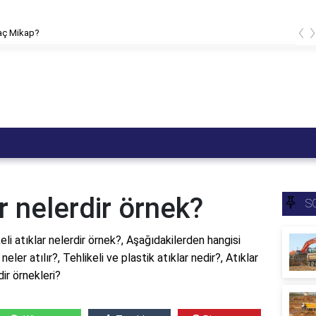
‹
kaç Mikap?
ar nelerdir örnek?
S
keli atıklar nelerdir örnek?, Aşağıdakilerden hangisi
 neler atılır?, Tehlikeli ve plastik atıklar nedir?, Atıklar
dir örnekleri?