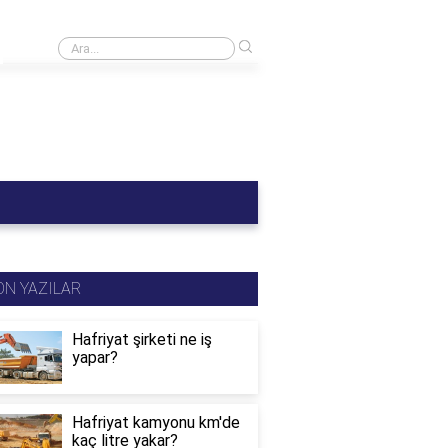
›
B sınıfı ehliyet C1 kullanabilir mi?
ON YAZILAR
Hafriyat şirketi ne iş
yapar?
Hafriyat kamyonu km'de
kaç litre yakar?