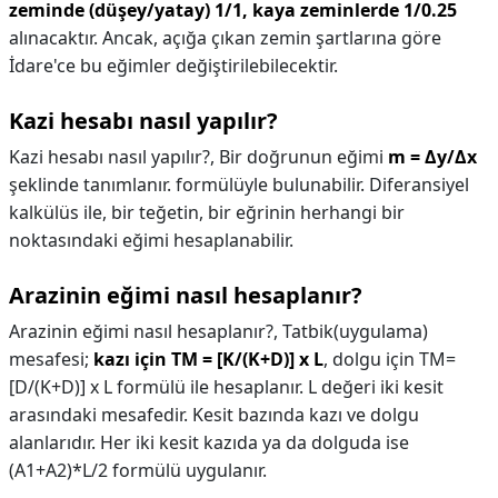
zeminde (düşey/yatay) 1/1, kaya zeminlerde 1/0.25
alınacaktır. Ancak, açığa çıkan zemin şartlarına göre
İdare'ce bu eğimler değiştirilebilecektir.
Kazi hesabı nasıl yapılır?
Kazi hesabı nasıl yapılır?,
Bir doğrunun eğimi
m = Δy/Δx
şeklinde tanımlanır. formülüyle bulunabilir. Diferansiyel
kalkülüs ile, bir teğetin, bir eğrinin herhangi bir
noktasındaki eğimi hesaplanabilir.
Arazinin eğimi nasıl hesaplanır?
Arazinin eğimi nasıl hesaplanır?,
Tatbik(uygulama)
mesafesi;
kazı için TM = [K/(K+D)] x L
, dolgu için TM=
[D/(K+D)] x L formülü ile hesaplanır. L değeri iki kesit
arasındaki mesafedir. Kesit bazında kazı ve dolgu
alanlarıdır. Her iki kesit kazıda ya da dolguda ise
(A1+A2)*L/2 formülü uygulanır.