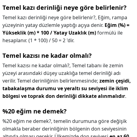
Temel kazı derinliği neye göre belirlenir?
Temel kazı derinliği neye göre belirlenir?,
Eğim, rampa
yüzeyinin yatay düzlemle yaptığı açıya denir.
Eğim (%) =
Yükseklik (m) * 100 / Yatay Uzaklık (m)
formülü ile
hesaplanır. (1 * 100) / 50 = 2 'dir.
Temel kazısı ne kadar olmalı?
Temel kazısı ne kadar olmalı?,
Temel tabanı ile zemin
yüzeyi arasındaki düşey uzaklığa temel derinliği adı
verilir. Temel derinliğinin belirlenmesinde;
zemin çeşidi,
tabakalaşma durumu ve yeraltı su seviyesi ile iklim
bölgesi ve toprak don derinliği dikkate alınmalıdır
.
%20 eğim ne demek?
%20 eğim ne demek?,
temelin durumuna göre değişik
olmakla beraber derinliğinin bölgenin don seviyesinin
altında olması gerekir. Ülkemizde don seviyesi
en az 60