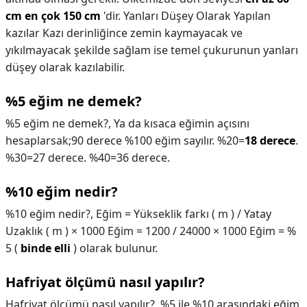
cm en çok 150 cm
'dir. Yanları Düşey Olarak Yapılan
kazılar Kazı derinliğince zemin kaymayacak ve
yıkılmayacak şekilde sağlam ise temel çukurunun yanları
düşey olarak kazılabilir.
%5 eğim ne demek?
%5 eğim ne demek?,
Ya da kısaca eğimin açısını
hesaplarsak;90 derece %100 eğim sayılır. %20=
18 derece
.
%30=27 derece. %40=36 derece.
%10 eğim nedir?
%10 eğim nedir?,
Eğim = Yükseklik farkı ( m ) / Yatay
Uzaklık ( m ) × 1000 Eğim = 1200 / 24000 × 1000 Eğim = %
5 (
binde elli
) olarak bulunur.
Hafriyat ölçümü nasıl yapılır?
Hafriyat ölçümü nasıl yapılır?,
%5 ile %10 arasındaki eğim