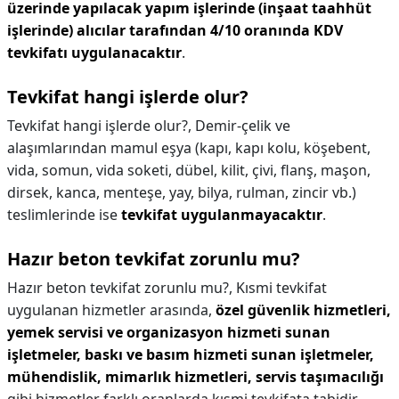
üzerinde yapılacak yapım işlerinde (inşaat taahhüt
işlerinde) alıcılar tarafından 4/10 oranında KDV
tevkifatı uygulanacaktır
.
Tevkifat hangi işlerde olur?
Tevkifat hangi işlerde olur?,
Demir-çelik ve
alaşımlarından mamul eşya (kapı, kapı kolu, köşebent,
vida, somun, vida soketi, dübel, kilit, çivi, flanş, maşon,
dirsek, kanca, menteşe, yay, bilya, rulman, zincir vb.)
teslimlerinde ise
tevkifat uygulanmayacaktır
.
Hazır beton tevkifat zorunlu mu?
Hazır beton tevkifat zorunlu mu?,
Kısmi tevkifat
uygulanan hizmetler arasında,
özel güvenlik hizmetleri,
yemek servisi ve organizasyon hizmeti sunan
işletmeler, baskı ve basım hizmeti sunan işletmeler,
mühendislik, mimarlık hizmetleri, servis taşımacılığı