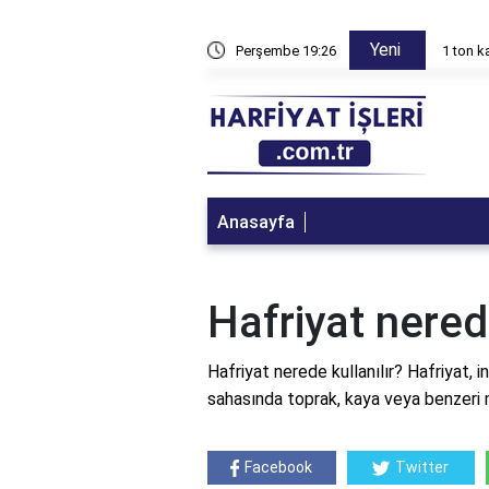
Yeni
 çalışabilir?
Perşembe 19:26
1 ton 
Anasayfa
Hafriyat nerede
Hafriyat nerede kullanılır? Hafriyat, i
sahasında toprak, kaya veya benzeri m
Facebook
Twitter