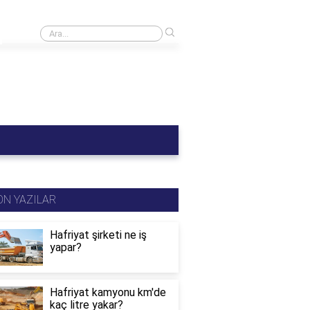
›
B sınıfı ehliyet C1 kullanabilir mi?
ON YAZILAR
Hafriyat şirketi ne iş
yapar?
Hafriyat kamyonu km'de
kaç litre yakar?