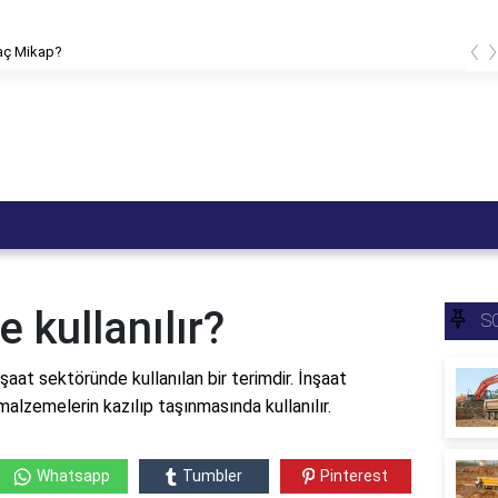
‹
kaç Mikap?
 kullanılır?
S
nşaat sektöründe kullanılan bir terimdir. İnşaat
alzemelerin kazılıp taşınmasında kullanılır.
Whatsapp
Tumbler
Pinterest