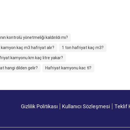
ının kontrolü yönetmeliği kaldırıldı mı?
 kamyon kaç m3 hafriyat alır?
1 ton hafriyat kaç m3?
friyat kamyonu km kaç litre yakar?
at hangi dilden gelir?
Hafriyat kamyonu kac tl?
Gizlilik Politikası
Kullanıcı Sözleşmesi
Teklif 