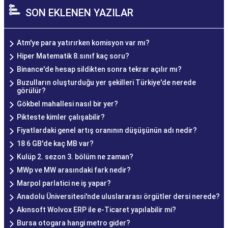
SON EKLENEN YAZILAR
Atm'ye para yatırırken komisyon var mı?
Hiper Matematik 8.sınıf kaç soru?
Binance'de hesap sildikten sonra tekrar açılır mı?
Buzulların oluşturduğu yer şekilleri Türkiye'de nerede
görülür?
Gökbel mahallesi nasıl bir yer?
Pikteste kimler çalışabilir?
Fiyatlardaki genel artış oranının düşüşünün adı nedir?
18 6 GB'de kaç MB var?
Kulüp 2. sezon 3. bölüm ne zaman?
MWp ve MW arasındaki fark nedir?
Marpol parlatici ne iş yapar?
Anadolu Üniversitesi'nde uluslararası örgütler dersi nerede?
Akınsoft Wolvox ERP ile e-Ticaret yapılabilir mi?
Bursa otogara hangi metro gider?