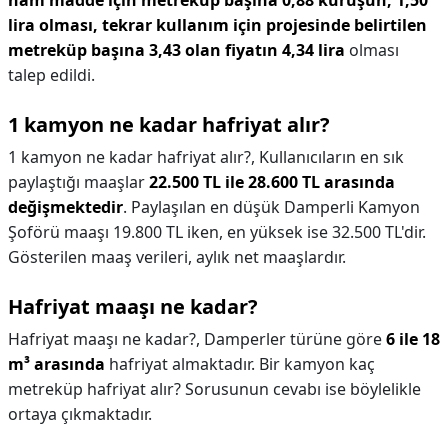
ham madde için metreküp başına 0,88 kuruşun, 1,50
lira olması, tekrar kullanım için projesinde belirtilen
metreküp başına 3,43 olan fiyatın 4,34 lira
olması
talep edildi.
1 kamyon ne kadar hafriyat alır?
1 kamyon ne kadar hafriyat alır?,
Kullanıcıların en sık
paylaştığı maaşlar
22.500 TL ile 28.600 TL arasında
değişmektedir
. Paylaşılan en düşük Damperli Kamyon
Şoförü maaşı 19.800 TL iken, en yüksek ise 32.500 TL'dir.
Gösterilen maaş verileri, aylık net maaşlardır.
Hafriyat maaşı ne kadar?
Hafriyat maaşı ne kadar?,
Damperler türüne göre
6 ile 18
m³ arasında
hafriyat almaktadır. Bir kamyon kaç
metreküp hafriyat alır? Sorusunun cevabı ise böylelikle
ortaya çıkmaktadır.