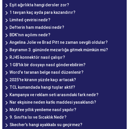
Eşit ağırlıkta hangi dersler zor?
1 tavşan kaç ayda para kazandırır?
Limited çevirisi nedir?
Defterin ham maddesi nedir?
BDK'nın açılımı nedir?
Angelina Jolie ve Brad Pitt ne zaman sevgili oldular?
Bayramın 3. gününde mezarlığa gitmek mümkün mü?
RJ45 konnektör nasıl çalışır?
1 GB'lık bir dosyayı nasıl gönderebilirim?
Word'e taranan belge nasıl düzenlenir?
2025'te kiranın yüzde kaçı artacak?
TCL kumandada hangi tuşlar aktif?
Kampanya ve reklam seti arasındaki fark nedir?
Nar ekşisine neden katkı maddesi yasaklandı?
McAfee yıllık yenileme nasıl yapılır?
9. Sınıfta Isı ve Sıcaklık Nedir?
Skecher's hangi ayakkabı su geçirmez?