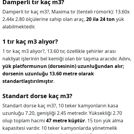
Damperli tır kaç m3?
Damperli tır kaç m3?,
Maxima tır (tenteli römork): 13.60x
2.44x 2.80 ölçülerine sahip olan araç,
20 ila 24 ton
yük
alabilmektedir.
1 tır kaç m3 alıyor?
1 tır kaç m3 alıyor?,
13.60 tır, özellikle şehirler arası
nakliyat işlerinin bel kemiği olan bir taşıma aracıdır. Adını,
yük platformunun (dorsesinin) uzunluğundan alır;
dorsenin uzunluğu 13.60 metre olarak
standartlaştırılmıştır
.
Standart dorse kaç m3?
Standart dorse kaç m3?,
10 teker kamyonların kasa
uzunluğu 7.20, genişliği 2.45 metredir. Yüksekliği 2.70
olup toplam hacmi
47 metre küptür
. 15 ton yük alma
kapasitesi vardır. 10 teker kamyonlarda yönetmelik