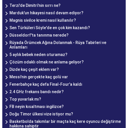
Terzi'de Dimitri'nin sırrı ne?
Marduk'un hikayesi nasıl devam ediyor?
Magnis sivilce kremi nasıl kullanılır?
Sen Türküleri Söyle'de en çok kim kazandı?
Düsseldorf'ta tanınma nerede?
Rüyada Örümcek Ağına Dolanmak - Rüya Tabirleri ve
Anlamları
5 aylık bebek neden oturamaz?
Çözüm odaklı olmak ne anlama geliyor?
Dizde kaç çeşit eklem var?
Messi'nin gerçekte kaç golü var
Fenerbahçe kaç defa Final-Four'a kaldı
2.4 GHz frekans bandı nedir?
Top yuvarlak mı?
FB neyin kısaltması ingilizce?
Doğu Timor ülkesi vize istiyor mu?
Basketbolda takımlar bir maçta kaç kere oyuncu değiştirme
hakkına sahiptir