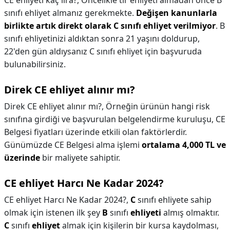
CE ehliyeti kaç lira?,
Öncelikle tır ehliyeti almadan önce B
sınıfı ehliyet almanız gerekmekte.
Değişen kanunlarla
birlikte artık direkt olarak C sınıfı ehliyet verilmiyor
. B
sınıfı ehliyetinizi aldıktan sonra 21 yaşını doldurup,
22'den gün aldıysanız C sınıfı ehliyet için başvuruda
bulunabilirsiniz.
Direk CE ehliyet alınır mı?
Direk CE ehliyet alınır mı?,
Örneğin ürünün hangi risk
sınıfına girdiği ve başvurulan belgelendirme kuruluşu, CE
Belgesi fiyatları üzerinde etkili olan faktörlerdir.
Günümüzde CE Belgesi alma işlemi
ortalama 4,000 TL ve
üzerinde
bir maliyete sahiptir.
CE ehliyet Harcı Ne Kadar 2024?
CE ehliyet Harcı Ne Kadar 2024?,
C
sınıfı ehliyete sahip
olmak için istenen ilk şey
B
sınıfı
ehliyeti
almış olmaktır.
C
sınıfı
ehliyet
almak için kişilerin bir kursa kaydolması,