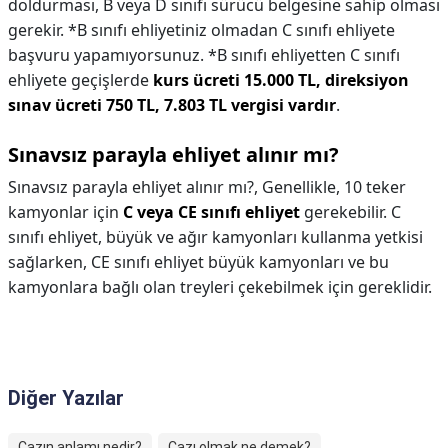
doldurması, B veya D sınıfı sürücü belgesine sahip olması
gerekir. *B sınıfı ehliyetiniz olmadan C sınıfı ehliyete
başvuru yapamıyorsunuz. *B sınıfı ehliyetten C sınıfı
ehliyete geçişlerde
kurs ücreti 15.000 TL, direksiyon
sınav ücreti 750 TL, 7.803 TL vergisi vardır
.
Sınavsız parayla ehliyet alınır mı?
Sınavsız parayla ehliyet alınır mı?,
Genellikle, 10 teker
kamyonlar için
C veya CE sınıfı ehliyet
gerekebilir. C
sınıfı ehliyet, büyük ve ağır kamyonları kullanma yetkisi
sağlarken, CE sınıfı ehliyet büyük kamyonları ve bu
kamyonlara bağlı olan treyleri çekebilmek için gereklidir.
Diğer Yazılar
Cazın anlamı nedir?
Cazı olmak ne demek?