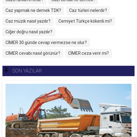
Caz yapmak ne demek TDK?
Caz türleri nelerdir?
Caz müzik nasıl yazılır?
Cemiyet Türkçe kökenli mi?
Ciğer doğru nasıl yazılır?
CİMER 30 günde cevap vermezse ne olur?
CİMER cevabı nasıl görünür?
CİMER ceza verir mi?
SON YAZILAR