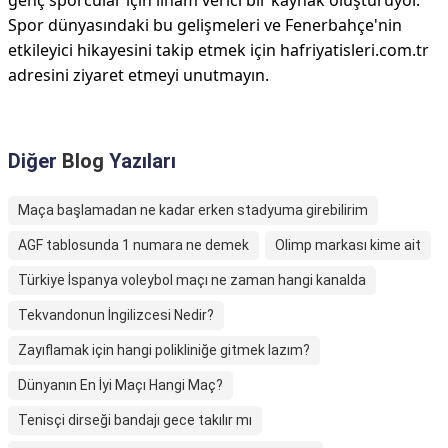
genç sporcular için ilham verici bir kaynak oluşturuyor.
Spor dünyasındaki bu gelişmeleri ve Fenerbahçe'nin
etkileyici hikayesini takip etmek için hafriyatisleri.com.tr
adresini ziyaret etmeyi unutmayın.
Diğer
Blog
Yazıları
Maça başlamadan ne kadar erken stadyuma girebilirim
AGF tablosunda 1 numara ne demek
Olimp markası kime ait
Türkiye İspanya voleybol maçı ne zaman hangi kanalda
Tekvandonun İngilizcesi Nedir?
Zayıflamak için hangi polikliniğe gitmek lazım?
Dünyanın En İyi Maçı Hangi Maç?
Tenisçi dirseği bandajı gece takılır mı