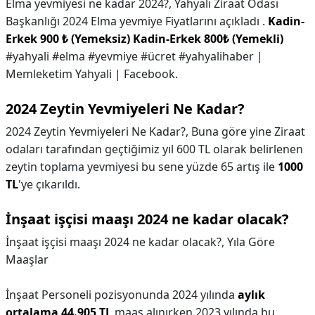
Elma yevmiyesi ne kadar 2024?,
Yahyalı Ziraat Odası
Başkanlığı 2024 Elma yevmiye Fiyatlarını açıkladı .
Kadin-
Erkek 900 ₺ (Yemeksiz) Kadin-Erkek 800₺ (Yemekli)
#yahyali #elma #yevmiye #ücret #yahyalihaber |
Memleketim Yahyali | Facebook.
2024 Zeytin Yevmiyeleri Ne Kadar?
2024 Zeytin Yevmiyeleri Ne Kadar?,
Buna göre yine Ziraat
odaları tarafından geçtiğimiz yıl 600 TL olarak belirlenen
zeytin toplama yevmiyesi bu sene yüzde 65 artış ile
1000
TL
'ye çıkarıldı.
İnşaat işçisi maaşı 2024 ne kadar olacak?
İnşaat işçisi maaşı 2024 ne kadar olacak?,
Yıla Göre
Maaşlar
İnşaat Personeli pozisyonunda 2024 yılında
aylık
ortalama 44.905 TL
maaş alınırken 2023 yılında bu