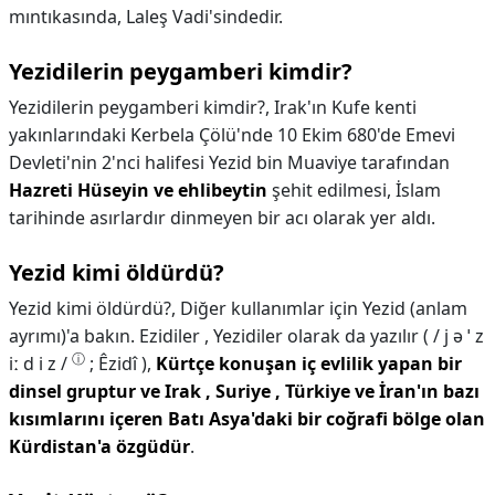
mıntıkasında, Laleş Vadi'sindedir.
Yezidilerin peygamberi kimdir?
Yezidilerin peygamberi kimdir?,
Irak'ın Kufe kenti
yakınlarındaki Kerbela Çölü'nde 10 Ekim 680'de Emevi
Devleti'nin 2'nci halifesi Yezid bin Muaviye tarafından
Hazreti Hüseyin ve ehlibeytin
şehit edilmesi, İslam
tarihinde asırlardır dinmeyen bir acı olarak yer aldı.
Yezid kimi öldürdü?
Yezid kimi öldürdü?,
Diğer kullanımlar için Yezid (anlam
ayrımı)'a bakın. Ezidiler , Yezidiler olarak da yazılır ( / j ə ˈ z
ⓘ
iː d i z /
; Êzidî ),
Kürtçe konuşan iç evlilik yapan bir
dinsel gruptur ve Irak , Suriye , Türkiye ve İran'ın bazı
kısımlarını içeren Batı Asya'daki bir coğrafi bölge olan
Kürdistan'a özgüdür
.