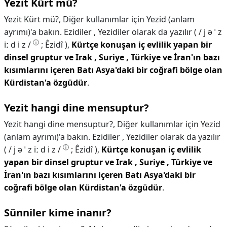
Yezit Kürt mü?
Yezit Kürt mü?,
Diğer kullanımlar için Yezid (anlam
ayrımı)'a bakın. Ezidiler , Yezidiler olarak da yazılır ( / j ə ˈ z
ⓘ
iː d i z /
; Êzidî ),
Kürtçe konuşan iç evlilik yapan bir
dinsel gruptur ve Irak , Suriye , Türkiye ve İran'ın bazı
kısımlarını içeren Batı Asya'daki bir coğrafi bölge olan
Kürdistan'a özgüdür
.
Yezit hangi dine mensuptur?
Yezit hangi dine mensuptur?,
Diğer kullanımlar için Yezid
(anlam ayrımı)'a bakın. Ezidiler , Yezidiler olarak da yazılır
ⓘ
( / j ə ˈ z iː d i z /
; Êzidî ),
Kürtçe konuşan iç evlilik
yapan bir dinsel gruptur ve Irak , Suriye , Türkiye ve
İran'ın bazı kısımlarını içeren Batı Asya'daki bir
coğrafi bölge olan Kürdistan'a özgüdür
.
Sünniler kime inanır?