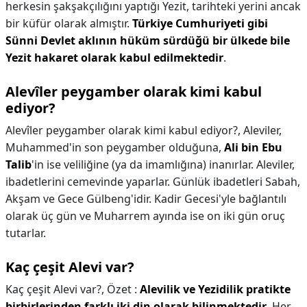
herkesin şakşakçılığını yaptığı Yezit, tarihteki yerini ancak
bir küfür olarak almıştır.
Türkiye Cumhuriyeti gibi
Sünni Devlet aklının hüküm sürdüğü bir ülkede bile
Yezit hakaret olarak kabul edilmektedir
.
Alevîler peygamber olarak kimi kabul
ediyor?
Alevîler peygamber olarak kimi kabul ediyor?,
Aleviler,
Muhammed'in son peygamber olduğuna,
Ali bin Ebu
Talib
'in ise veliliğine (ya da imamlığına) inanırlar. Aleviler,
ibadetlerini cemevinde yaparlar. Günlük ibadetleri Sabah,
Akşam ve Gece Gülbeng'idir. Kadir Gecesi'yle bağlantılı
olarak üç gün ve Muharrem ayında ise on iki gün oruç
tutarlar.
Kaç çeşit Alevi var?
Kaç çeşit Alevi var?,
Özet :
Alevilik ve Yezidilik pratikte
birbirlerinden farklı iki din olarak bilinmektedir
. Her