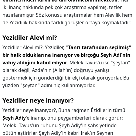
iki inanç hakkında pek çok araştırma yapılmış, tezler
hazırlanmıştır. Söz konusu araştırmalar hem Alevilik hem
de Yezidilik hakkında farklı görüşler ortaya koymaktadır.
Yezidiler Alevi mi?
Yezidiler Alevi mi?,
Yezidiler,
"Tanrı tarafından seçilmiş"
bir halk olduklarına inanıyor ve birçoğu Şeyh Adi'nin
vahiy aldığını kabul ediyor
. Melek Tavus'u ise "şeytan"
olarak değil, Azda'nın (Allah'ın) doğruyu yanlışı
göstermek için gönderdiği bir elçi olarak görüyorlar. Bu
yüzden "şeytan" adını hiç kullanmıyorlar.
Yezidiler neye inanıyor?
Yezidiler neye inanıyor?,
Buna rağmen Êzidilerin tümü
Şeyh Adiy
'e inanıp, onu peygamberleri olarak görür;
Meleki Tavus'un ruhunu Şeyh Adiy'in şahsiyetinde
bütünleştirirler. Şeyh Adiy'in kabri Irak'ın Şeyhan