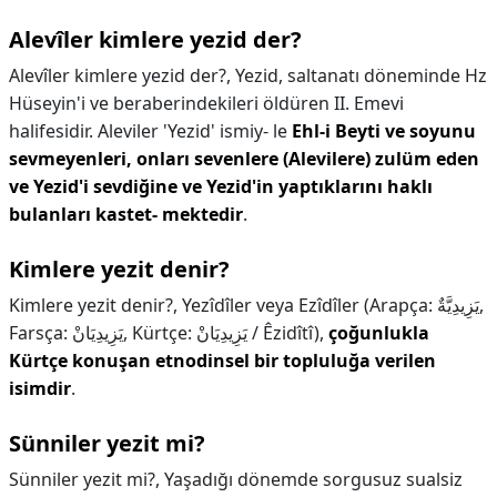
Alevîler kimlere yezid der?
Alevîler kimlere yezid der?,
Yezid, saltanatı döneminde Hz
Hüseyin'i ve beraberindekileri öldüren II. Emevi
halifesidir. Aleviler 'Yezid' ismiy- le
Ehl-i Beyti ve soyunu
sevmeyenleri, onları sevenlere (Alevilere) zulüm eden
ve Yezid'i sevdiğine ve Yezid'in yaptıklarını haklı
bulanları kastet- mektedir
.
Kimlere yezit denir?
Kimlere yezit denir?,
Yezîdîler veya Ezîdîler (Arapça: يَزِيدِيَّةٌ,
Farsça: یَزِیدِیَانْ, Kürtçe: یَزِیدِیَانْ / Êzidîtî),
çoğunlukla
Kürtçe konuşan etnodinsel bir topluluğa verilen
isimdir
.
Sünniler yezit mi?
Sünniler yezit mi?,
Yaşadığı dönemde sorgusuz sualsiz