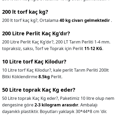
200 lt torf kaç kg?
200 lt torf kaç kg?,
Ortalama
40 kg civarı gelmektedir
.
200 Litre Perlit Kaç Kg'dır?
200 Litre Perlit Kaç Kg'dır?,
200 LT Tarım Perliti 1-4 mm.
topraksiz, saksı, Torf ve Toprak için Perlit
11-12 KG
.
10 Litre torf Kaç Kilodur?
10 Litre torf Kaç Kilodur?,
kale perlit Tarım Perliti 200lt
Bitki Köklendirme
8.5kg
Perlit.
50 Litre toprak Kaç Kg eder?
50 Litre toprak Kaç Kg eder?,
Paketimiz 10 litre olup nem
dengesine göre
2-3 kilogram arasıdır
. Ambalajı
dayanıklı plastiktir. Boyutları yaklaşık 30*44*8 cm 'dir.